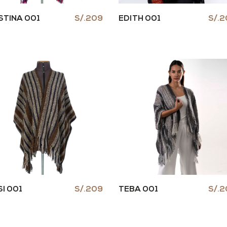
STINA 001
S/.209
EDITH 001
S/.
I 001
S/.209
TEBA 001
S/.