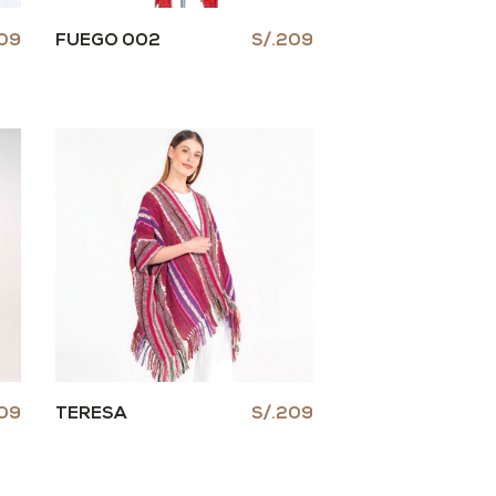
209
FUEGO 002
S/.209
209
TERESA
S/.209